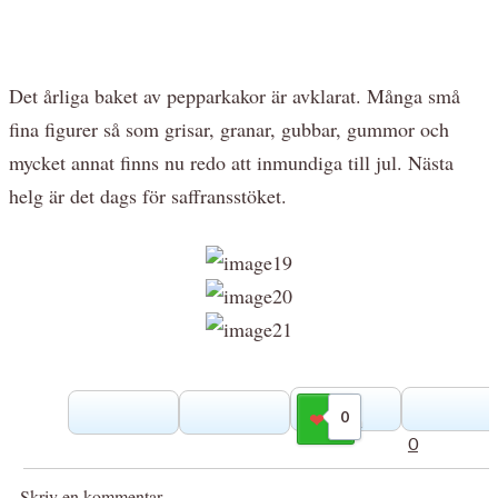
Det årliga baket av pepparkakor är avklarat. Många små
fina figurer så som grisar, granar, gubbar, gummor och
mycket annat finns nu redo att inmundiga till jul. Nästa
helg är det dags för saffransstöket.
0
Gilla
0
Skriv en kommentar