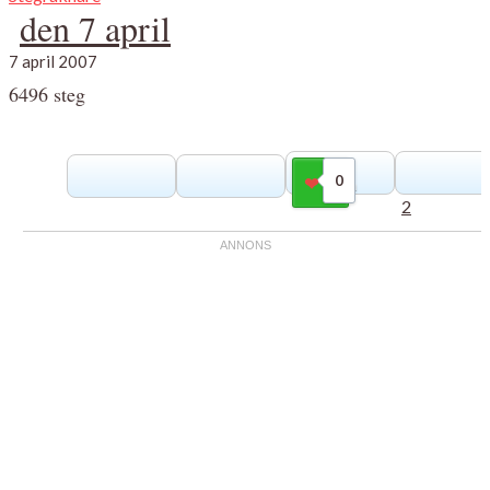
den 7 april
7 april 2007
6496 steg
0
Gilla
2